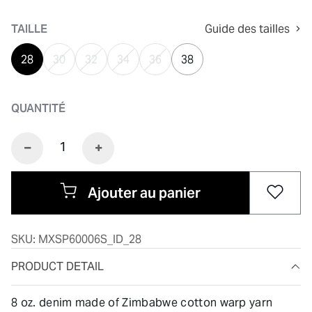
sélectionné
TAILLE
Guide des tailles
28
30
32
34
36
38
QUANTITÉ
Ajouter au panier
SKU:
MXSP60006S_ID_28
PRODUCT DETAIL
8 oz. denim made of Zimbabwe cotton warp yarn