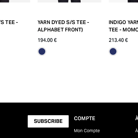
S TEE -
YARN DYED S/S TEE -
INDIGO YAR
ALPHABET FRONT)
TEE - MOM
194.00 €
213.40 €
COMPTE
À
SUBSCRIBE
Mon Compte
À