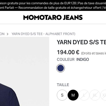
aison gratuite pour les commandes de plus de EUR128 | Pas de taxe douani
t Parfait — Recommandation de taille gratuite et échange/retour offert | Voi
ION
YARN DYED S/S TEE - ALPHABET FRONT)
YARN DYED S/S T
194.00 €
(Droits et taxes 
COULEUR
INDIGO
sélectionné
TAILLE
S
M
L
XL
X