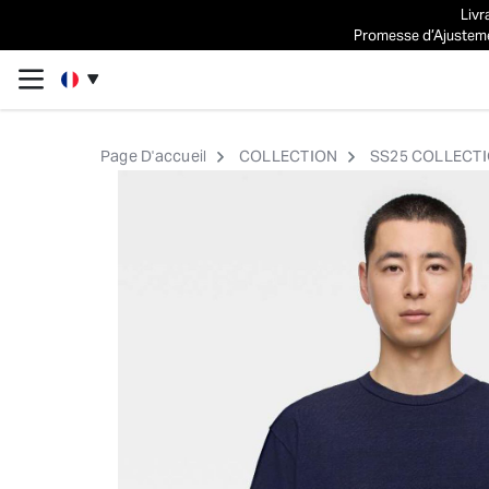
Livr
Promesse d’Ajustemen
Page D'accueil
COLLECTION
SS25 COLLECT