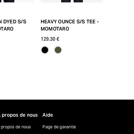
N DYED S/S
HEAVY OUNCE S/S TEE -
YARN DYED
OTARO
MOMOTARO
CRANE
129.30 €
204.80 €
 propos de nous
Aide
 propos de nous
Page de garantie