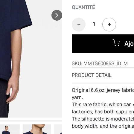
QUANTITÉ
Ajo
SKU:
MMTS60095S_ID_M
PRODUCT DETAIL
Original 6.6 oz. jersey fab
yarn.
This rare fabric, which can
factories, has both supple
The silhouette is moderate
body width, and the origina