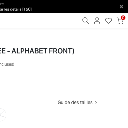
ère
×
r les détails [T&C]
0
EE - ALPHABET FRONT)
incluses)
Guide des tailles
XL