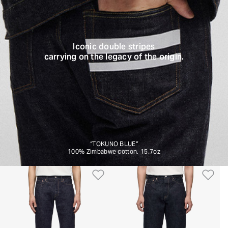
Iconic double stripes
carrying on the legacy of the origin.
“TOKUNO BLUE”
100% Zimbabwe cotton, 15.7oz
Aggiungi alla Lista dei De
Ag