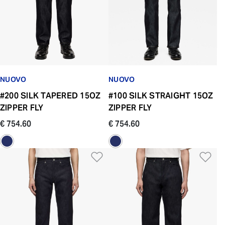
NUOVO
NUOVO
#200 SILK TAPERED 15OZ
#100 SILK STRAIGHT 15OZ
ZIPPER FLY
ZIPPER FLY
€ 754.60
€ 754.60
Aggiungi alla Lista dei De
Ag