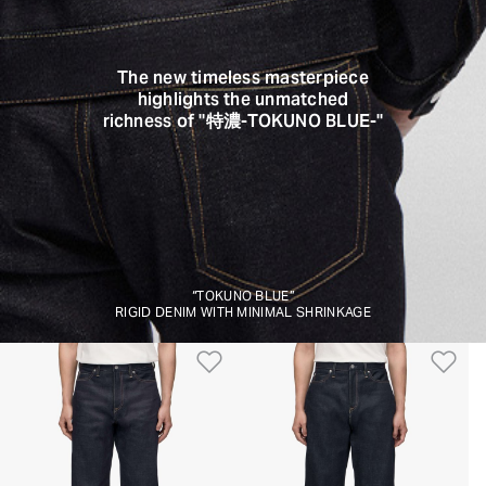
The new timeless masterpiece
highlights the unmatched
richness of "特濃-TOKUNO BLUE-"
“TOKUNO BLUE”
RIGID DENIM WITH MINIMAL SHRINKAGE
Aggiungi alla Lista dei De
Ag