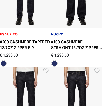
ESAURITO
NUOVO
#200 CASHMERE TAPERED
#100 CASHMERE
13.7OZ ZIPPER FLY
STRAIGHT 13.7OZ ZIPPER
FLY
€ 1,293.50
€ 1,293.50
Aggiungi alla Lista dei De
Ag