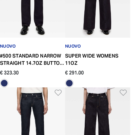
NUOVO
NUOVO
#500 STANDARD NARROW
SUPER WIDE WOMENS
STRAIGHT 14.7OZ BUTTON
11OZ
FLY
€ 323.30
€ 291.00
Aggiungi alla Lista dei De
Ag