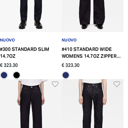
NUOVO
NUOVO
#300 STANDARD SLIM
#410 STANDARD WIDE
14.7OZ
WOMENS 14.7OZ ZIPPER
FLY
€ 323.30
€ 323.30
Aggiungi alla Lista dei De
Ag