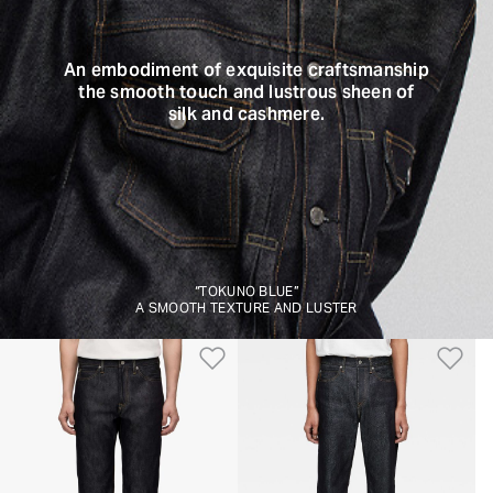
An embodiment of exquisite craftsmanship
the smooth touch and lustrous sheen of
silk and cashmere.
“TOKUNO BLUE”
A SMOOTH TEXTURE AND LUSTER
Aggiungi alla Lista dei De
Ag