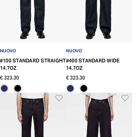
NUOVO
NUOVO
#100 STANDARD STRAIGHT
#400 STANDARD WIDE
14.7OZ
14.7OZ
€ 323.30
€ 323.30
Aggiungi alla Lista dei De
Ag