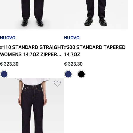
NUOVO
NUOVO
#110 STANDARD STRAIGHT
#200 STANDARD TAPERED
WOMENS 14.7OZ ZIPPER
14.7OZ
FLY
€ 323.30
€ 323.30
Aggiungi alla Lista dei De