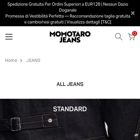
Spedizione Gratuita Per Ordini Superiori a EUR128 | Nessun Dazio
Doganale
×
Promessa di Vestibilità Perfetta — Raccomandazione taglia gratuita
e cambio/resi gratuiti | Visualizza dettagli [T&C]
0
Home
JEANS
ALL JEANS
STANDARD