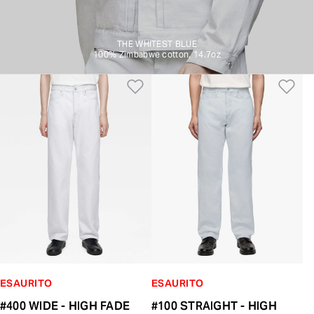
THE WHITEST BLUE
100% Zimbabwe cotton, 14.7oz
Aggiungi alla Lista dei De
Ag
ESAURITO
ESAURITO
#400 WIDE - HIGH FADE
#100 STRAIGHT - HIGH