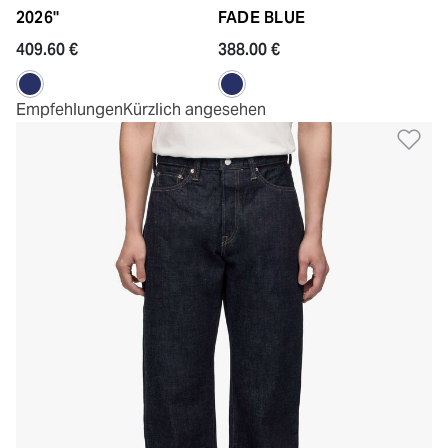
2026"
FADE BLUE
409.60 €
388.00 €
Empfehlungen
Kürzlich angesehen
Zu