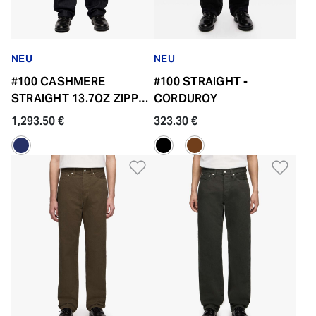
NEU
NEU
#100 CASHMERE
#100 STRAIGHT -
STRAIGHT 13.7OZ ZIPPER
CORDUROY
FLY
1,293.50 €
323.30 €
Zur Wunschliste hinzufü
Zur