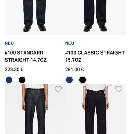
NEU
NEU
#100 STANDARD
#100 CLASSIC STRAIGHT
STRAIGHT 14.7OZ
15.7OZ
323.30 €
291.00 €
Zur Wunschliste hinzufü
Zur