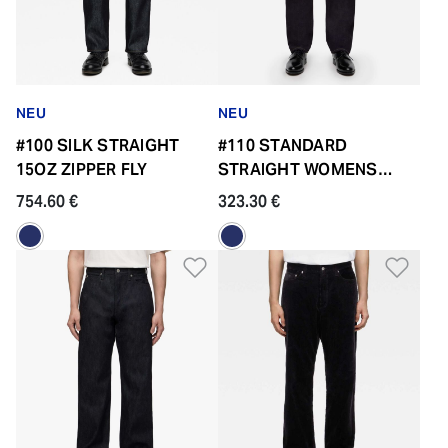
NEU
NEU
#100 SILK STRAIGHT
#110 STANDARD
15OZ ZIPPER FLY
STRAIGHT WOMENS
14.7OZ ZIPPER FLY
754.60 €
323.30 €
Zur Wunschliste hinzufü
Zur