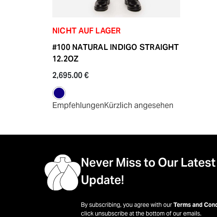
NICHT AUF LAGER
#100 NATURAL INDIGO STRAIGHT
12.2OZ
2,695.00 €
Empfehlungen
Kürzlich angesehen
Never Miss to Our Latest
Update!
By subscribing, you agree with our
Terms and Cond
click unsubscribe at the bottom of our emails.