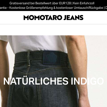
Gratisversand bei Bestellwert über EUR128 | Kein Einfuhrzoll
ntie - Kostenlose Größenempfehlung & kostenloser Umtausch/Rückgabe | De
NATÜRLICHES INDIGO