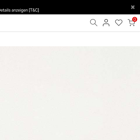
×
tails anzeigen [T&C]
0