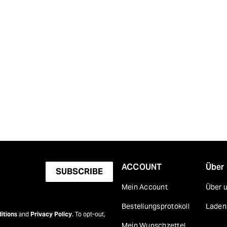
ACCOUNT
Über
SUBSCRIBE
Mein Account
Über 
Bestellungsprotokoll
Laden
itions
and
Privacy Policy
. To opt-out,
Mein Wunschzettel