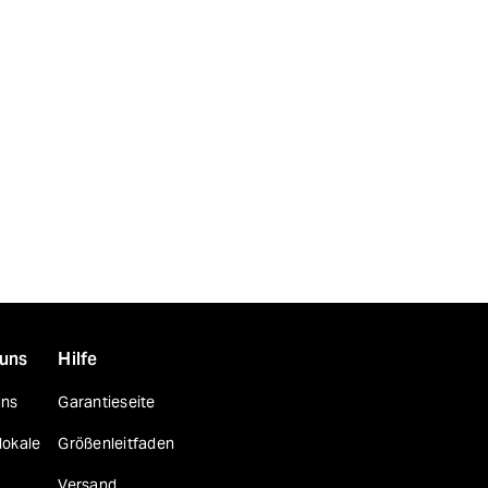
 uns
Hilfe
uns
Garantieseite
lokale
Größenleitfaden
Versand