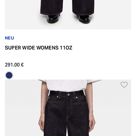
NEU
SUPER WIDE WOMENS 11OZ
291.00 €
Zu