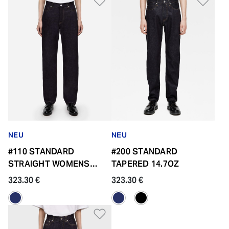
Zur Wunschliste hinzufü
Zur
NEU
NEU
#110 STANDARD
#200 STANDARD
STRAIGHT WOMENS
TAPERED 14.7OZ
14.7OZ ZIPPER FLY
323.30 €
323.30 €
Zur Wunschliste hinzufü