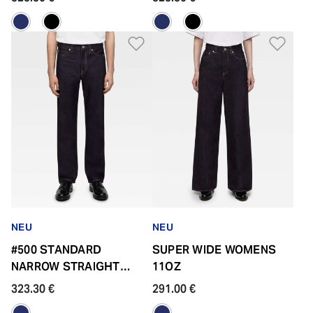
Zur Wunschliste hinzufü
Zur
NEU
NEU
#500 STANDARD
SUPER WIDE WOMENS
NARROW STRAIGHT
11OZ
14.7OZ BUTTON FLY
323.30 €
291.00 €