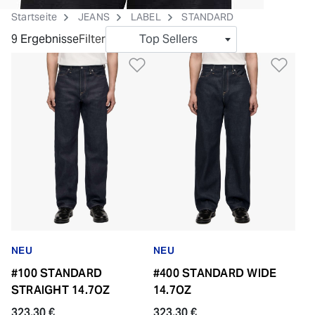
Startseite
JEANS
LABEL
STANDARD
9 Ergebnisse
Filter
Top Sellers
Zur Wunschliste hinzufü
Zur
NEU
NEU
#100 STANDARD
#400 STANDARD WIDE
STRAIGHT 14.7OZ
14.7OZ
323.30 €
323.30 €