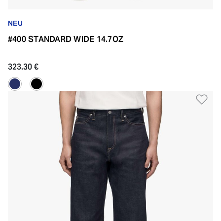
NEU
#400 STANDARD WIDE 14.7OZ
323.30 €
Zu