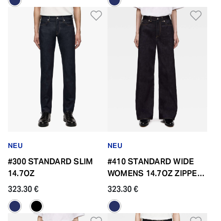
Zur Wunschliste hinzufü
Zur
NEU
NEU
#300 STANDARD SLIM
#410 STANDARD WIDE
14.7OZ
WOMENS 14.7OZ ZIPPER
FLY
323.30 €
323.30 €