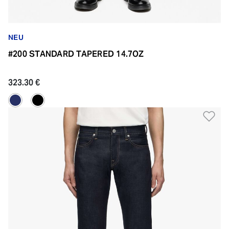
NEU
#200 STANDARD TAPERED 14.7OZ
323.30 €
Zu