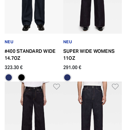
NEU
NEU
#400 STANDARD WIDE
SUPER WIDE WOMENS
14.7OZ
11OZ
323.30 €
291.00 €
Zur Wunschliste hinzufü
Zur