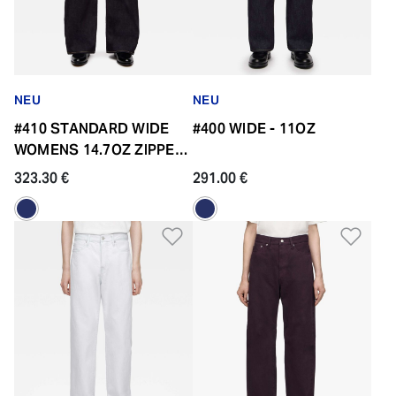
NEU
NEU
#410 STANDARD WIDE
#400 WIDE - 11OZ
WOMENS 14.7OZ ZIPPER
FLY
323.30 €
291.00 €
Zur Wunschliste hinzufü
Zur