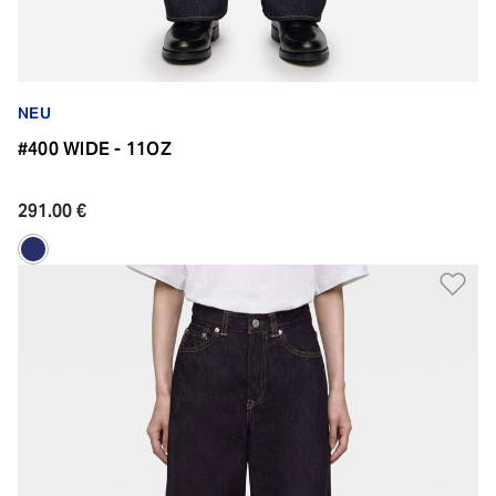
NEU
#400 WIDE - 11OZ
291.00 €
Zu