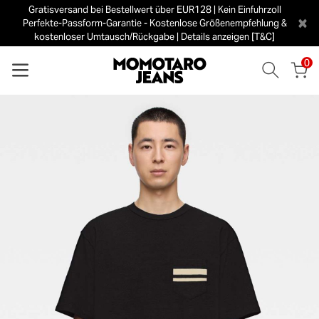
Gratisversand bei Bestellwert über EUR128 | Kein Einfuhrzoll
×
Perfekte-Passform-Garantie - Kostenlose Größenempfehlung &
kostenloser Umtausch/Rückgabe | Details anzeigen [T&C]
0